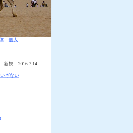
体
個人
.14
会
いざない
）