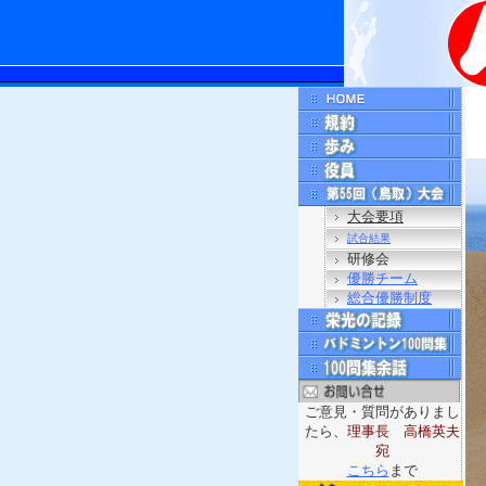
大会要項
試合結果
研修会
優勝チーム
総合優勝制度
ご意見・質問がありまし
たら、
理事長 高橋英夫
宛
こちら
まで