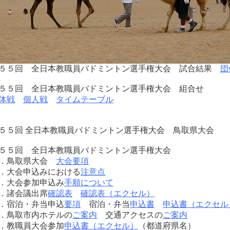
５５回 全日本教職員バドミントン選手権大会 試合結果
団
５５回 全日本教職員バドミントン選手権大会 組合せ
体戦
個人戦
タイムテーブル
新規 2016.7
５５回 全日本教職員バドミントン選手権大会 鳥取県大
５５回 全日本教職員バドミントン選手権大会
．鳥取県大会
大会要項
．大会申込みにおける
注意点
．大会参加申込み
手順について
．諸会議出席
確認表
確認表（エクセル）
．宿泊・弁当申込
要項
宿泊・弁当
申込書
申込書（エクセル
．鳥取市内ホテルの
ご案内
交通アクセスの
ご案内
．教職員大会参加
申込書（エクセル）
（都道府県名）