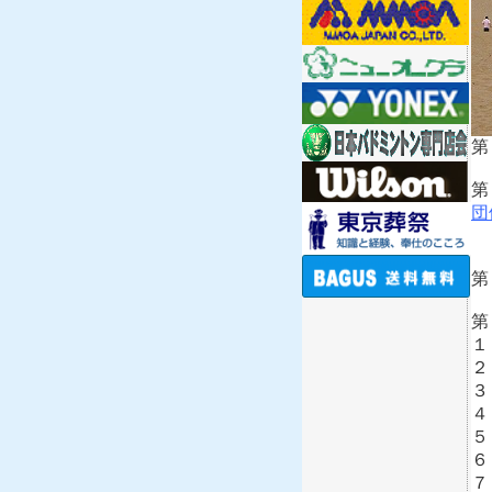
第
第
団
第
第
１
２
３
４
５
６
７